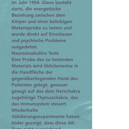
im Jahr 1954. Diese besteht
darin, die energetische
Beziehung zwischen dem
Körper und einer beliebigen
Materieprobe zu testen und
wurde direkt auf Emotionen
und psychische Probleme
ausgedehnt.
Neuromuskuläre Tests
Eine Probe des zu testenden
Materials wird üblicherweise in
die Handfläche der
gegenüberliegenden Hand des
Patienten gelegt, genauer
gesagt auf das dem Herzchakra
zugehörige Thymuschakra, das
das Immunsystem steuert.
Wiederholte
Validierungsexperimente haben
leider gezeigt, dass diese AK-