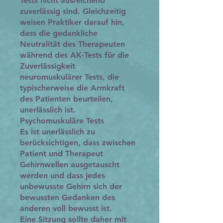
Tests nicht ausreichend
zuverlässig sind. Gleichzeitig
weisen Praktiker darauf hin,
dass die gedankliche
Neutralität des Therapeuten
während des AK-Tests für die
Zuverlässigkeit
neuromuskulärer Tests, die
typischerweise die Armkraft
des Patienten beurteilen,
unerlässlich ist.
Psychomuskuläre Tests
Es ist unerlässlich zu
berücksichtigen, dass zwischen
Patient und Therapeut
Gehirnwellen ausgetauscht
werden und dass jedes
unbewusste Gehirn sich der
bewussten Gedanken des
anderen voll bewusst ist.
Eine Sitzung sollte daher mit