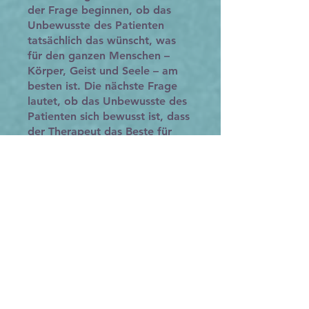
der Frage beginnen, ob das
Unbewusste des Patienten
tatsächlich das wünscht, was
für den ganzen Menschen –
Körper, Geist und Seele – am
besten ist. Die nächste Frage
lautet, ob das Unbewusste des
Patienten sich bewusst ist, dass
der Therapeut das Beste für
den Patienten will; mit anderen
Worten, ob der Therapeut sich
um den Patienten kümmert.
Der psychomuskuläre Prozess
beinhaltet dann das Stellen von
Fragen physischer,
physiologischer oder
psychologischer Natur, die sich
möglicherweise auf ein
Fläschchen beziehen, das auf
der Handfläche des Patienten