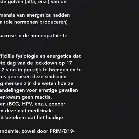
e golven (alfa, enz.) van de
imensie van energetica hadden
ren (die hormonen produceren)
sucrose in de homeopathie te
iciële fysiologie en energetica dat
rste dag van de lockdown op 17
 virus in praktijk te brengen en te
ms gebruiken deze sindsdien
eg mensen zijn die weten hoe ze
ndelingen voor ernstige gevallen
 er kwam geen reactie.
ten (BCG, HPV, enz.), zonder
om deze niet-medicinale
it betekent dat het huidige
pandemie, zowel door PRIM/D19-