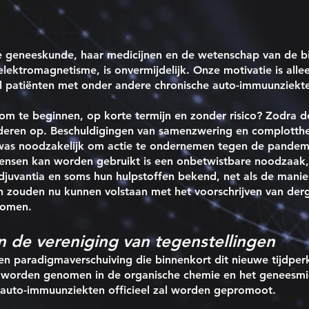
e geneeskunde, haar medicijnen en de wetenschap van de 
ektromagnetisme, is onvermijdelijk. Onze motivatie is allee
l patiënten met onder andere chronische auto-immuunziekten
n om te beginnen, op korte termijn en zonder risico? Zodra d
deren op. Beschuldigingen van samenzwering en complotth
was noodzakelijk om actie te ondernemen tegen de pandem
ensen kan worden gebruikt is een onbetwistbare noodzaak, 
adjuvantia en soms hun hulpstoffen bekend, net als de mani
ouden nu kunnen volstaan met het voorschrijven van dergel
komen.
de vereniging van tegenstellingen
n paradigmaverschuiving die binnenkort dit nieuwe tijdperk 
en worden genomen in de organische chemie en het geneesm
auto-immuunziekten officieel zal worden gepromoot.