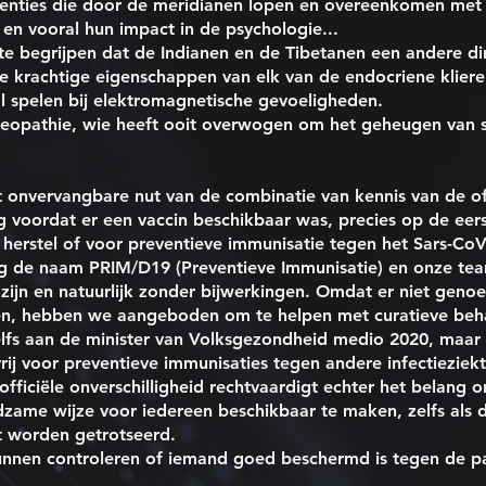
enties die door de meridianen lopen en overeenkomen met d
en vooral hun impact in de psychologie...
te begrijpen dat de Indianen en de Tibetanen een andere d
de krachtige eigenschappen van elk van de endocriene klie
ol spelen bij elektromagnetische gevoeligheden.
omeopathie, wie heeft ooit overwogen om het geheugen van 
et onvervangbare nut van de combinatie van kennis van de off
ng voordat er een vaccin beschikbaar was, precies op de ee
erstel of voor preventieve immunisatie tegen het Sars-CoV-2
g de naam PRIM/D19 (Preventieve Immunisatie) en onze tea
zijn en natuurlijk zonder bijwerkingen. Omdat er niet geno
n, hebben we aangeboden om te helpen met curatieve beha
elfs aan de minister van Volksgezondheid medio 2020, maar
rij voor preventieve immunisaties tegen andere infectieziek
officiële onverschilligheid rechtvaardigt echter het belang 
zame wijze voor iedereen beschikbaar te maken, zelfs als d
t worden getrotseerd.
nnen controleren of iemand goed beschermd is tegen de 