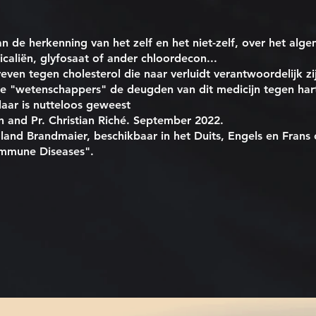
de herkenning van het zelf en het niet-zelf, over het alge
caliën, glyfosaat of ander chloordecon...
ven tegen cholesterol die naar verluidt verantwoordelijk zij
e "wetenschappers" de deugden van dit medicijn tegen ha
laar is nutteloos geweest
 and Pr. Christian Riché. September 2022.
oland Brandmaier, beschikbaar in het Duits, Engels en Frans
immune Diseases".