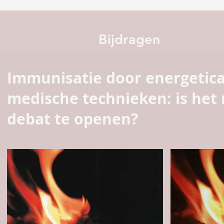
Bijdragen
Immunisatie door energetica
medische technieken: is het
debat te openen?