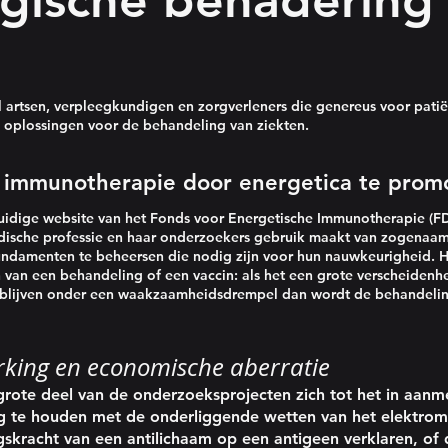
gische benaderin
al artsen, verpleegkundigen en zorgverleners die genereus voor pati
ve oplossingen voor de behandeling van ziekten.
 immunotherapie door energetica te pro
uidige website van het Fonds voor Energetische Immunotherapie (FD
ische professie en haar onderzoekers gebruik maakt van zogenaamd
undamenten te beheersen die nodig zijn voor hun nauwkeurigheid. He
 van een behandeling of een vaccin: als het een grote verscheiden
n blijven onder een waakzaamheidsdrempel dan wordt de behandelin
rking en economische aberratie
grote deel van de onderzoeksprojecten zich tot het in aan
g te houden met de onderliggende wetten van het elektro
kracht van een antilichaam op een antigeen verklaren, of d