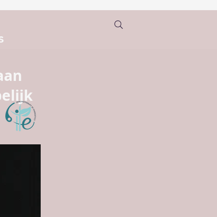
s
aan
elijk