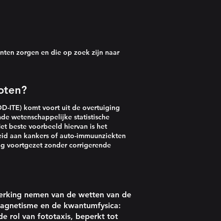
g
ënten zorgen en die op zoek zijn naar
moten?
D-ITE) komt voort uit de overtuiging
e wetenschappelijke statistische
t beste voorbeeld hiervan is het
heid aan kankers of auto-immuunziekten
g voortgezet zonder corrigerende
merking nemen van de wetten van de
magnetisme en de kwantumfysica:
e rol van fototaxis, beperkt tot