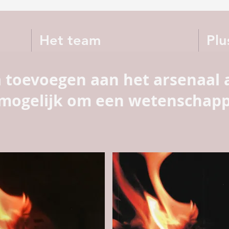
Het team
Plu
 toevoegen aan het arsenaal 
 mogelijk om een wetenschapp