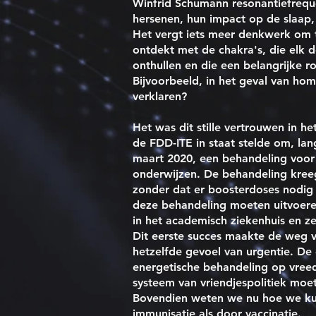
Winfrid Schumann resonantiefrequ
hersenen, hun impact op de slaap, 
Het vergt iets meer denkwerk om 
ontdekt met de chakra's, die elk 
onthullen en die een belangrijke r
Bijvoorbeeld, in het geval van h
verklaren?
Het was dit stille vertrouwen in h
de FDD-ITE in staat stelde om, la
maart 2020, een behandeling voor h
onderwijzen. De behandeling kree
zonder dat er boosterdoses nodig 
deze behandeling moeten uitvoere
in het academisch ziekenhuis en z
Dit eerste succes maakte de weg v
hetzelfde gevoel van urgentie. De 
energetische behandeling op vreed
systeem van vriendjespolitiek moe
Bovendien weten we nu hoe we ku
immunisatie als door vaccinatie.