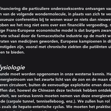
inanciering die particuliere onderzoekscentra ontvangen va
n van de volgende wondermolecule, in plaats van zich te ve
xueuze conferenties bij te wonen waar ze niets dan nieuwe
ben we het nog niet eens over een financiële vergoeding, n
dige Frans-Europese economische model is dat burgers zwar
grote schaal door de farmaceutische industrie op de markt w
raten van medicijnen geworden, Europese kampioenen in die 
nstigden zijn, vooral met chronische ziekten die patiënten ui
en te bieden.
ysiologie
unde moet worden opgenomen in onze westerse kennis. Het
energiestroom van het zwarte licht van de zon en de maan d
eren circuleert, buiten de eenvoudige exploitatie ervan doo
effen dat, hoewel de Chinezen deze techniek hebben ontdek
viteit, we serieus kennis moeten nemen van deze energienet
de (carpale tunnel, tenniselleboog, enz.). We zullen hun rol
 zoals de hepato-enterische cyclus. We moeten het praktis