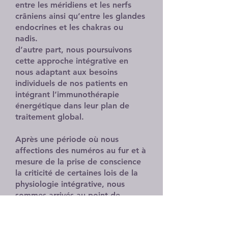
entre les méridiens et les nerfs
crâniens ainsi qu’entre les glandes
endocrines et les chakras ou
nadis.
d’autre part, nous poursuivons
cette approche intégrative en
nous adaptant aux besoins
individuels de nos patients en
intégrant l’immunothérapie
énergétique dans leur plan de
traitement global. ​
Après une période où nous
affections des numéros au fur et à
mesure de la prise de conscience
la criticité de certaines lois de la
physiologie intégrative, nous
sommes arrivés au point de
donner plutôt des noms aux
multiples clauses les concernant.