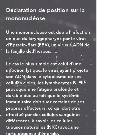
Déclaration de position sur la
mononucléose
Une mononucléose est due à l'infection
unique du laryngopharynx par le virus
d'Epstein-Barr (EBV), un virus à ADN de
la famille de l'herpès.
Le cas le plus simple est celui d'une
infection lytique, le virus ayant projeté
son ADN dans le cytoplasme de ses
cellules cibles, les lymphocytes B. Elle
provoque une fatigue profonde et
durable due au fait que le système
immunitaire doit tuer certains de ses
propres effecteurs, ce qui doit être
effectué par des cellules sanguines
différentes, à savoir les cellules
tueuses naturelles (NKC) avec une
forte dépense d'énergie.