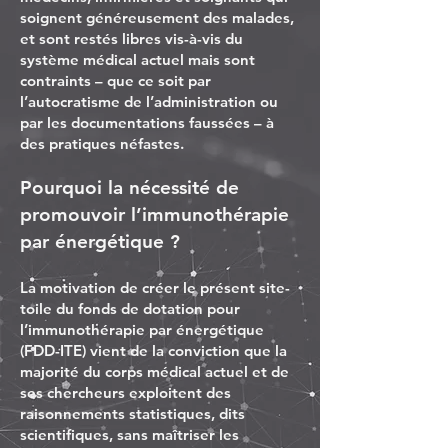
soignent généreusement des malades,
et sont restés libres vis-à-vis du
système médical actuel mais sont
contraints – que ce soit par
l’autocratisme de l’administration ou
par les documentations faussées – à
des pratiques néfastes.
Pourquoi la nécessité de
promouvoir l’immunothérapie
par énergétique ?
La motivation de créer le présent site-
toile du fonds de dotation pour
l’immunothérapie par énergétique
(FDD-ITE) vient de la conviction que la
majorité du corps médical actuel et de
ses chercheurs exploitent des
raisonnements statistiques, dits
scientifiques, sans maîtriser les