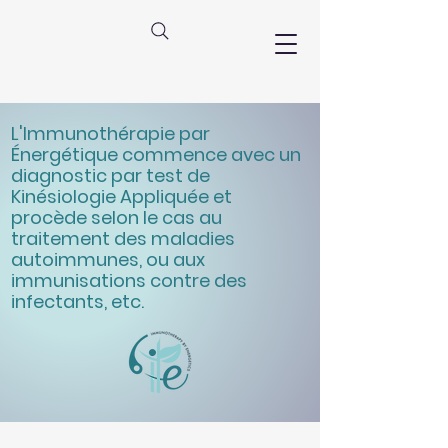
L'Immunothérapie par
Énergétique commence avec un
diagnostic par test de
Kinésiologie Appliquée et
procède selon le cas au
traitement des maladies
autoimmunes, ou aux
immunisations contre des
infectants, etc.